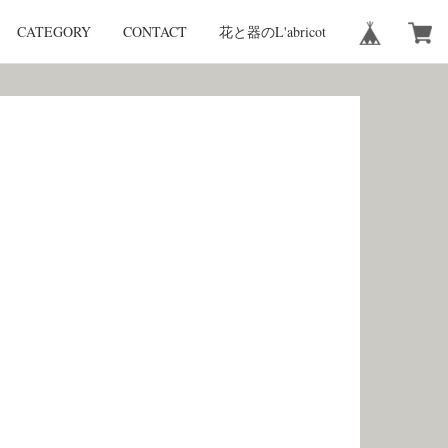
CATEGORY
CONTACT
花と器のL'abricot